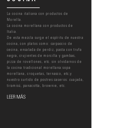
La cocina italiana con productos de
Morella.
La cocina morellana con productos de
Italia.
De esta mezcla surge el espíritu de nuestra
cocina, con platos como: carpaccio de
cecina, ensalada de perdiz, pasta con trufa
negra, crujientes de morcilla y gambas,
pizza de rovellones, etc. sin olvidarnos de
la cocina tradicional morellana:sopa
morellana, croquetas, ternasco, etc;y
nuestro surtido de postres caseros: cuajada,
tiramisú, panacotta, brownie, etc.
LEER MÁS