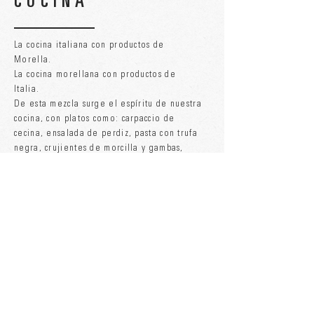
COCINA
La cocina italiana con productos de
Morella.
La cocina morellana con productos de
Italia.
De esta mezcla surge el espíritu de nuestra
cocina, con platos como: carpaccio de
cecina, ensalada de perdiz, pasta con trufa
negra, crujientes de morcilla y gambas,
pizza de rovellones, etc. sin olvidarnos de
la cocina tradicional morellana:sopa
morellana, croquetas, ternasco, etc;y
nuestro surtido de postres caseros: cuajada,
tiramisú, panacotta, brownie, etc.